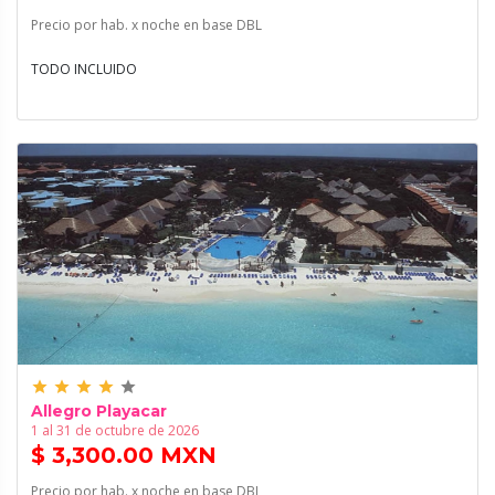
Precio por hab. x noche en base DBL
TODO INCLUIDO
grade
grade
grade
grade
grade
Allegro Playacar
1 al 31 de octubre de 2026
$ 3,300.00 MXN
Precio por hab. x noche en base DBL