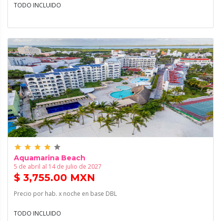
TODO INCLUIDO
grade
grade
grade
grade
grade
Aquamarina Beach
5 de abril al 14 de julio de 2027
$ 3,755.00 MXN
Precio por hab. x noche en base DBL
TODO INCLUIDO