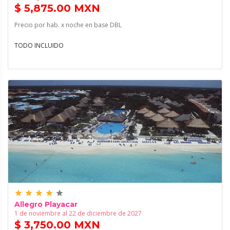
$ 5,875.00 MXN
Precio por hab. x noche en base DBL
TODO INCLUIDO
grade
grade
grade
grade
grade
Allegro Playacar
1 de noviembre al 22 de diciembre de 2027
$ 3,750.00 MXN