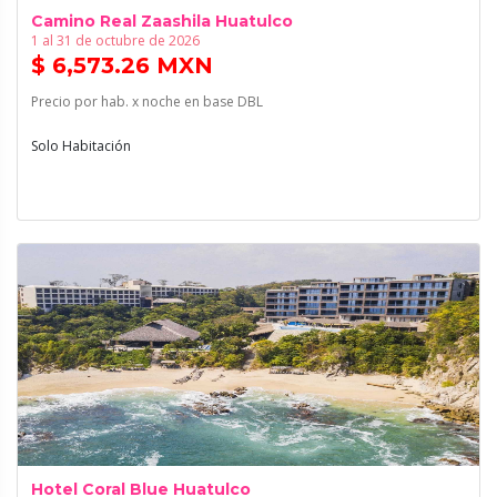
Camino Real Zaashila Huatulco
1 al 31 de octubre de 2026
$ 6,573.26 MXN
Precio por hab. x noche en base DBL
Solo Habitación
Hotel Coral Blue Huatulco