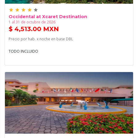
grade
grade
grade
grade
grade
Occidental at Xcaret Destination
1 al 31 de octubre de 2026
$ 4,513.00 MXN
Precio por hab. x noche en base DBL
TODO INCLUIDO