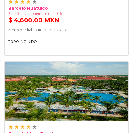
grade
grade
grade
grade
grade
Barcelo Huatulco
20 al 30 de septiembre de 2026
$ 4,800.00 MXN
Precio por hab. x noche en base DBL
TODO INCLUIDO
grade
grade
grade
grade
grade