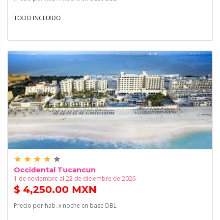
TODO INCLUIDO
grade
grade
grade
grade
grade
Occidental Tucancun
1 de noviembre al 22 de diciembre de 2026
$ 4,250.00 MXN
Precio por hab. x noche en base DBL