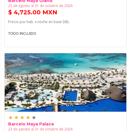
Barcelo Maya Grand
23 de agosto al 31 de octubre de 2026
$ 4,725.00 MXN
Precio por hab. x noche en base DBL
TODO INCLUIDO
grade
grade
grade
grade
grade
Barcelo Maya Palace
23 de agosto al 31 de octubre de 2026